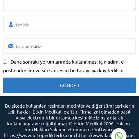
Daha sonraki yorumlarımda kullanılması için adım, e-
Etkin Medikal Destek
posta adresim ve site adresim bu tarayıcıya kaydedilsin.
Bu sitede kullanılan resimler, metinler ve diğer tüm içeriklerin
Cevap Yaz
telif hakları Etkin Medikal' e aittir. Firma izni olmadan basılı
veya elektronik bir ortamda kesinlikle izinsiz olarak
kullanılamaz ve çoğaltılamaz.© Etkin Medikal 2006 - Falcon -
Tüm Hakları Saklıdır. eCommerce Software -
https://www.ortopedikterlik.com https://www.ladyfalcon.net