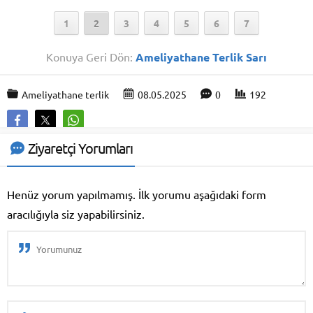
1
2
3
4
5
6
7
Konuya Geri Dön:
Ameliyathane Terlik Sarı
Ameliyathane terlik
08.05.2025
0
192
Ziyaretçi Yorumları
Henüz yorum yapılmamış. İlk yorumu aşağıdaki form
aracılığıyla siz yapabilirsiniz.