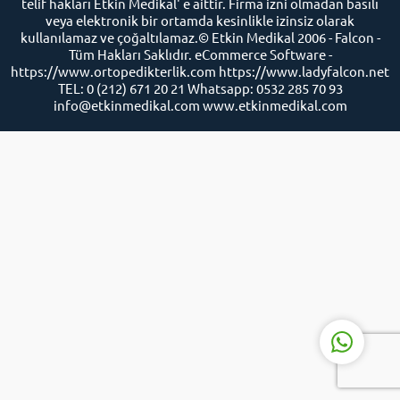
telif hakları Etkin Medikal' e aittir. Firma izni olmadan basılı
veya elektronik bir ortamda kesinlikle izinsiz olarak
kullanılamaz ve çoğaltılamaz.© Etkin Medikal 2006 - Falcon -
Tüm Hakları Saklıdır. eCommerce Software -
https://www.ortopedikterlik.com https://www.ladyfalcon.net
TEL: 0 (212) 671 20 21 Whatsapp: 0532 285 70 93
info@etkinmedikal.com www.etkinmedikal.com
Etkin Medikal Destek
Cevap Yaz