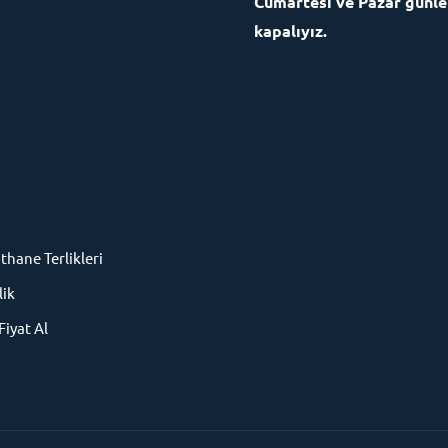
Cumartesi ve Pazar günle
kapalıyız.
thane Terlikleri
lik
Fiyat Al