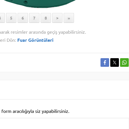
4
5
6
7
8
>
»
narak resimler arasında geçiş yapabilirsiniz.
eri Dön:
Fuar Görüntüleri
rm aracılığıyla siz yapabilirsiniz.