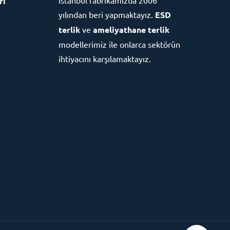
ri
yılından beri yapmaktayız.
ESD
terlik
ve
ameliyathane terlik
modellerimiz ile onlarca sektörün
ihtiyacını karşılamaktayız.
Etkin Medikal Destek
Cevap Yaz