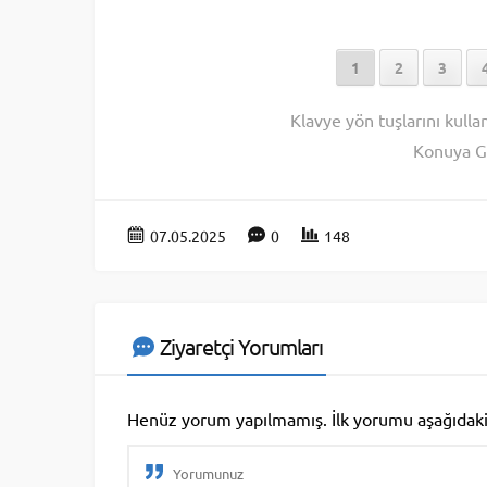
1
2
3
Klavye yön tuşlarını kulla
Konuya G
07.05.2025
0
148
Ziyaretçi Yorumları
Henüz yorum yapılmamış. İlk yorumu aşağıdaki fo